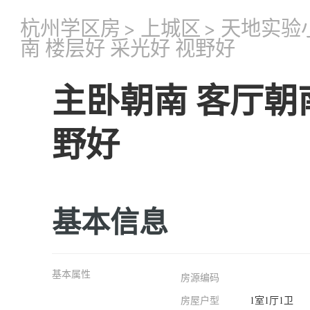
杭州学区房
>
上城区
>
天地实验
南 楼层好 采光好 视野好
主卧朝南 客厅朝南
野好
基本信息
基本属性
房源编码
房屋户型
1室1厅1卫