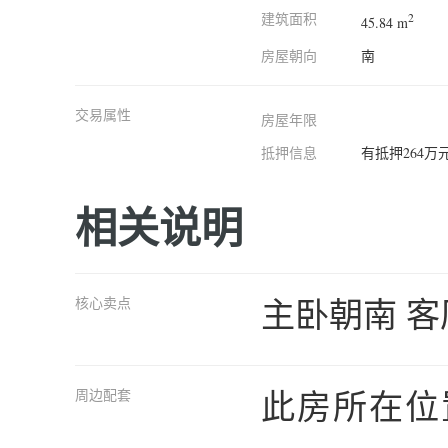
建筑面积
2
45.84 m
房屋朝向
南
交易属性
房屋年限
抵押信息
有抵押264
相关说明
主卧朝南 客
核心卖点
此房所在位
周边配套