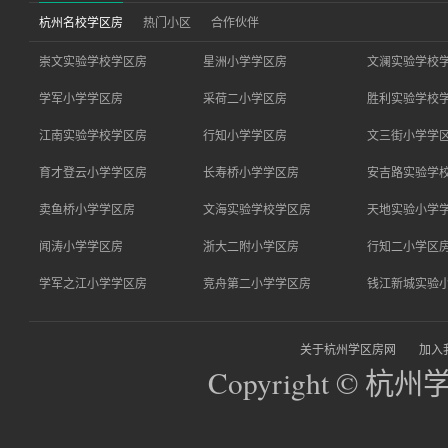
杭州名校学区房
热门小区
合作伙伴
崇文实验学校学区房
星洲小学学区房
文澜实验学校
学军小学学区房
采荷二小学区房
胜利实验学校
江南实验学校学区房
行知小学学区房
文三街小学学
育才登云小学学区房
长寿桥小学学区房
安吉路实验学
卖鱼桥小学学区房
文海实验学校学区房
天地实验小学
闻涛小学学区房
浙大二附小学区房
行知二小学区
学军之江小学学区房
竞舟第二小学学区房
钱江新城实验
关于杭州学区房网
加入
Copyright © 