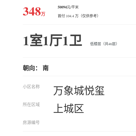
348
50094
元/平米
万
首付 104.4 万（仅供参考）
1室1厅1卫
低楼层（共46层）
朝向： 南
小区名称
万象城悦玺
所在区域
上城区
房源编号