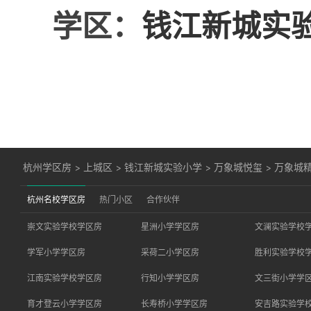
学区：
钱江新城实
杭州学区房
>
上城区
>
钱江新城实验小学
>
万象城悦玺
>
万象城
杭州名校学区房
热门小区
合作伙伴
崇文实验学校学区房
星洲小学学区房
文澜实验学校
学军小学学区房
采荷二小学区房
胜利实验学校
江南实验学校学区房
行知小学学区房
文三街小学学
育才登云小学学区房
长寿桥小学学区房
安吉路实验学