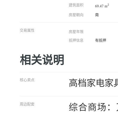
建筑面积
2
69.47 m
房屋朝向
南
交易属性
房屋年限
抵押信息
有抵押
相关说明
高档家电家
核心卖点
综合商场：
周边配套