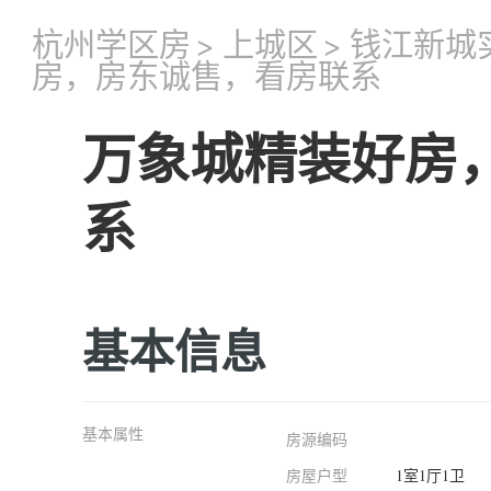
杭州学区房
>
上城区
>
钱江新城
房，房东诚售，看房联系
万象城精装好房
系
基本信息
基本属性
房源编码
房屋户型
1室1厅1卫