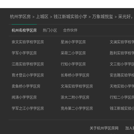
杭州学区房
>
上城区
>
钱江新城实验小学
>
万象城悦玺
>
采光好
杭州名校学区房
热门小区
合作伙伴
崇文实验学校学区房
星洲小学学区房
文澜实验学校
学军小学学区房
采荷二小学区房
胜利实验学校
江南实验学校学区房
行知小学学区房
文三街小学学
育才登云小学学区房
长寿桥小学学区房
安吉路实验学
卖鱼桥小学学区房
文海实验学校学区房
天地实验小学
闻涛小学学区房
浙大二附小学区房
行知二小学区
学军之江小学学区房
竞舟第二小学学区房
钱江新城实验
关于杭州学区房网
加入