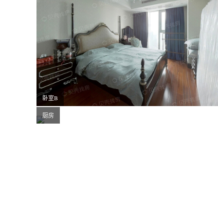
卧室B
厨房