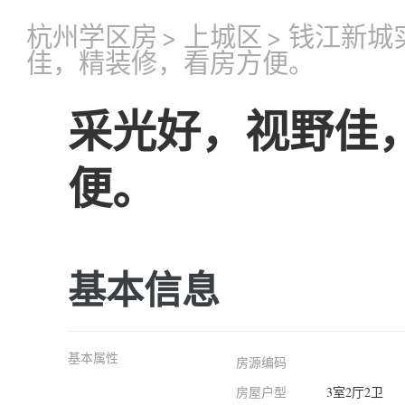
杭州学区房
>
上城区
>
钱江新城
佳，精装修，看房方便。
采光好，视野佳
便。
基本信息
基本属性
房源编码
房屋户型
3室2厅2卫