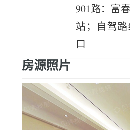
901路：富
站；自驾路
口
房源照片