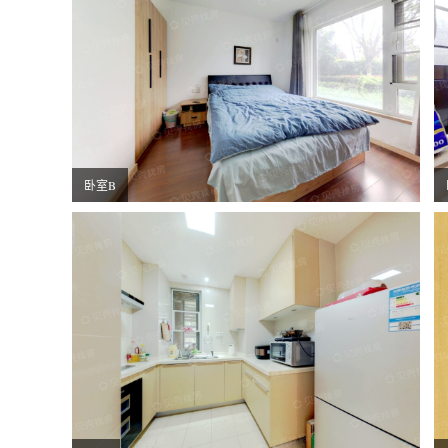
卧室B
厨房