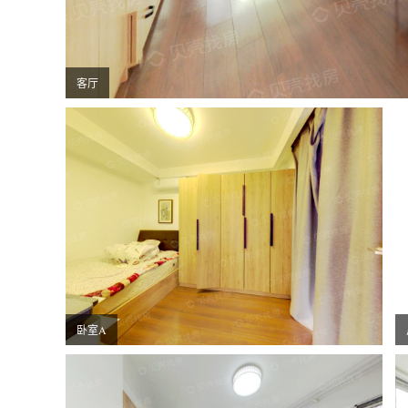
客厅
卧室A
卧室C