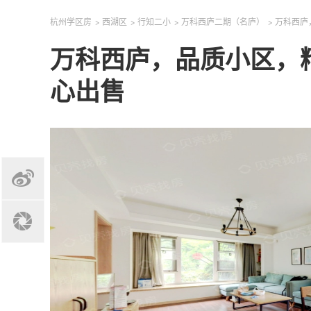
杭州学区房
>
西湖区
>
行知二小
>
万科西庐二期（名庐）
>
万科西庐
万科西庐，品质小区，
心出售