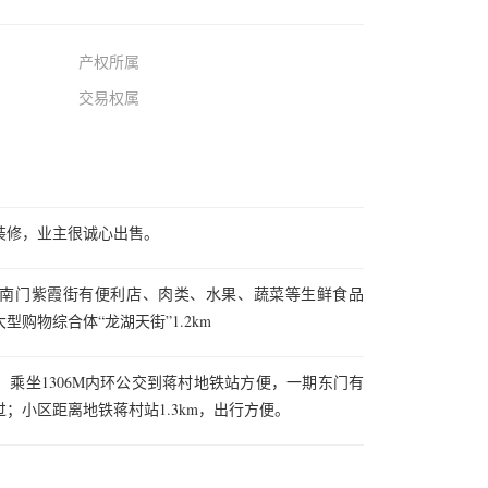
产权所属
交易权属
装修，业主很诚心出售。
南门紫霞街有便利店、肉类、水果、蔬菜等生鲜食品
购物综合体“龙湖天街”1.2km
乘坐1306M内环公交到蒋村地铁站方便，一期东门有
；小区距离地铁蒋村站1.3km，出行方便。