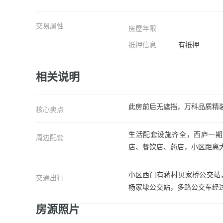
交易属性
房屋年限
卧室A
抵押信息
有抵押
相关说明
此房前后无遮挡，万科品质精
核心卖点
生活配套设施齐全，西庐一期
周边配套
店、餐饮店、药店，小区距离大型
小区西门有蒋村贝家桥公交站，
交通出行
杨家埭公交站，多路公交车经过
房源照片