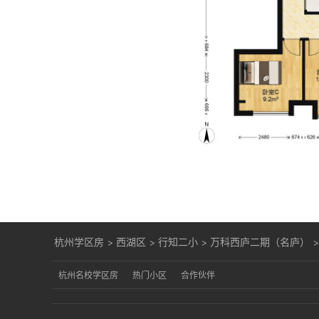
杭州学区房
>
西湖区
>
行知二小
>
万科西庐二期（名庐）
杭州名校学区房
热门小区
合作伙伴