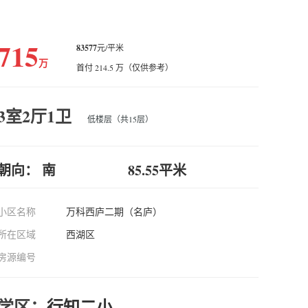
715
83577
元/平米
万
首付 214.5 万（仅供参考）
3室2厅1卫
低楼层（共15层）
朝向： 南
85.55平米
小区名称
万科西庐二期（名庐）
所在区域
西湖区
房源编号
学区：
行知二小