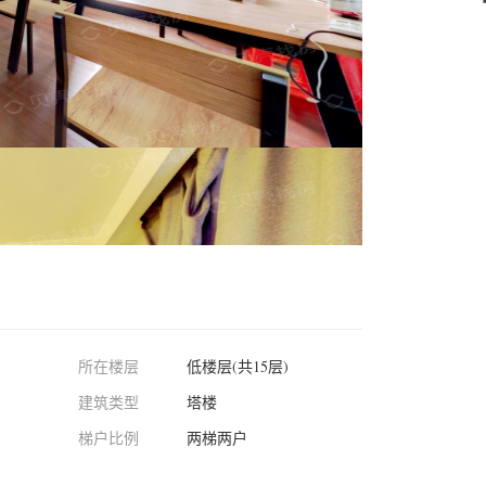
所在楼层
低楼层(共15层)
建筑类型
塔楼
梯户比例
两梯两户