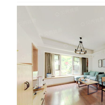
户型图
卧室B