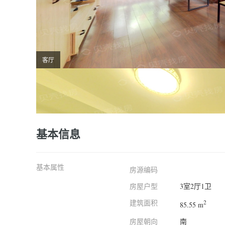
客厅
基本信息
基本属性
房源编码
房屋户型
3室2厅1卫
建筑面积
2
85.55 m
房屋朝向
南