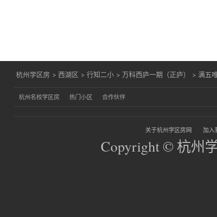
杭州学区房
>
西湖区
>
行知二小
>
万科西庐一期（正庐）
>
满五唯
杭州名校学区房
热门小区
合作伙伴
关于杭州学区房网
加入
Copyright © 