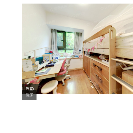
卧室C
厨房