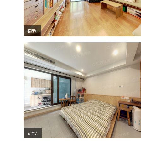
客厅B
卧室A