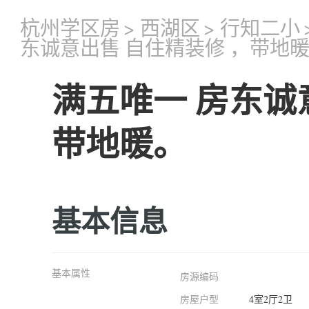
杭州学区房
>
西湖区
>
行知二小
东诚意出售 自住精装修 ，带地
满五唯一 房东诚
带地暖。
基本信息
基本属性
房源编码
房屋户型
4室2厅2卫