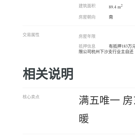
建筑面积
2
89.4 m
房屋朝向
南
交易属性
房屋年限
抵押信息
有抵押183
限公司杭州下沙支行业主自还
相关说明
满五唯一 房
核心卖点
暖