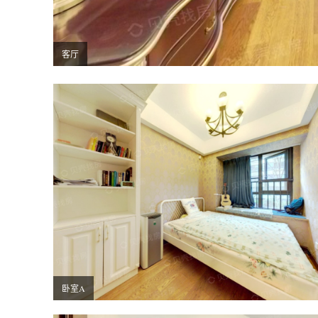
客厅
卧室A