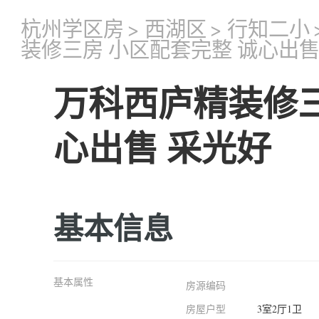
杭州学区房
>
西湖区
>
行知二小
装修三房 小区配套完整 诚心出售
万科西庐精装修三
心出售 采光好
基本信息
基本属性
房源编码
房屋户型
3室2厅1卫