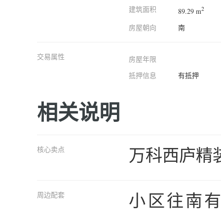
建筑面积
2
89.29 m
房屋朝向
南
交易属性
房屋年限
抵押信息
有抵押
相关说明
万科西庐精装
核心卖点
小区往南
周边配套