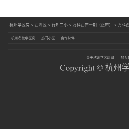
杭州学区房
>
西湖区
>
行知二小
>
万科西庐一期（正庐）
>
万科西
杭州名校学区房
热门小区
合作伙伴
关于杭州学区房网
加入
Copyright © 