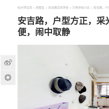
杭州学区房
>
拱墅区
>
安吉路实验学校
>
万寿亭街小区
>
安吉路，户
安吉路，户型方正，采
便，闹中取静