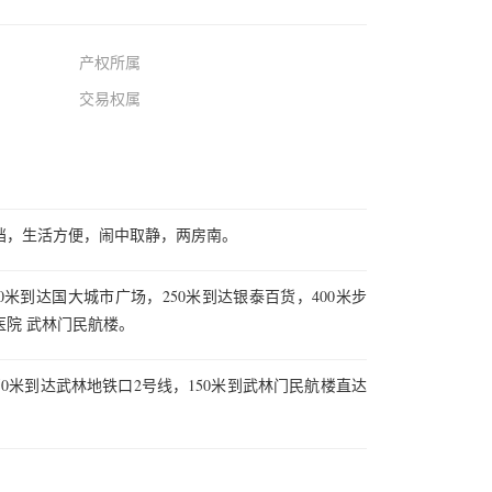
产权所属
交易权属
挡，生活方便，闹中取静，两房南。
0米到达国大城市广场，250米到达银泰百货，400米步
院 武林门民航楼。
50米到达武林地铁口2号线，150米到武林门民航楼直达