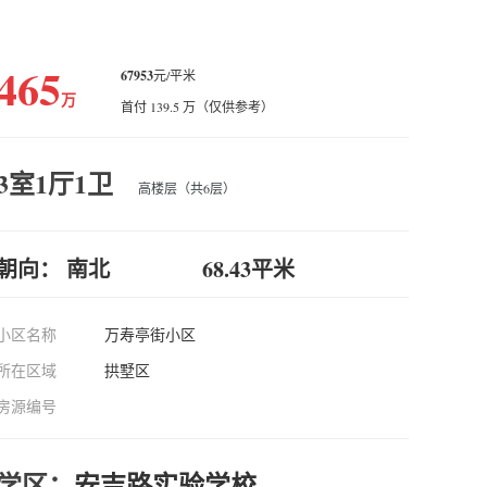
465
67953
元/平米
万
首付 139.5 万（仅供参考）
3室1厅1卫
高楼层（共6层）
朝向： 南北
68.43平米
小区名称
万寿亭街小区
所在区域
拱墅区
房源编号
学区：
安吉路实验学校