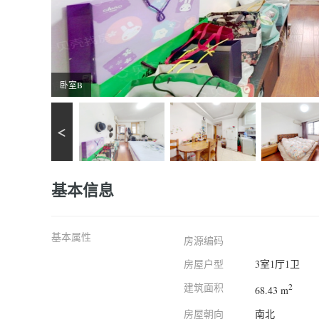
卧室B
基本信息
基本属性
房源编码
房屋户型
3室1厅1卫
建筑面积
2
68.43 m
房屋朝向
南北