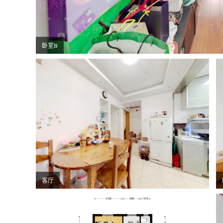
卧室B
客厅