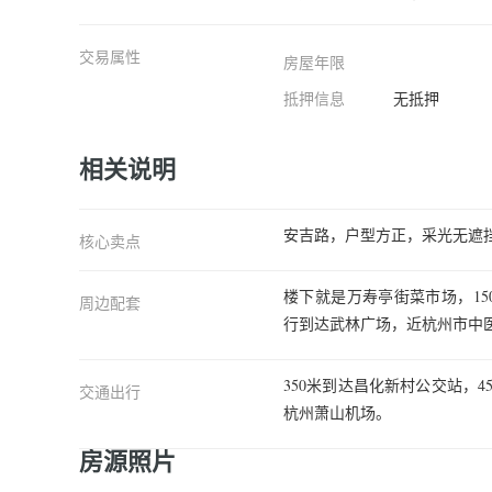
交易属性
房屋年限
抵押信息
无抵押
相关说明
安吉路，户型方正，采光无遮
核心卖点
楼下就是万寿亭街菜市场，15
周边配套
行到达武林广场，近杭州市中医
350米到达昌化新村公交站，4
交通出行
杭州萧山机场。
房源照片