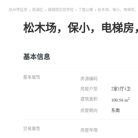
杭州学区房
>
西湖区
>
保俶塔实验学校
>
丁香公寓
>
松木场，保小，电梯房
松木场，保小，电梯房
基本信息
基本属性
房源编码
房屋户型
2室1厅1卫
建筑面积
2
100.54 m
房屋朝向
东南
交易属性
房屋年限