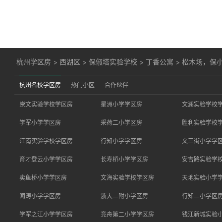
杭州学区房
>
西湖区
>
保俶塔实验学校
>
丁香公寓
>
松木场，保
杭州名校学区房
热门小区
合作伙伴
崇文实验学校学区房
星洲小学学区房
文澜实验学校
学军小学学区房
采荷二小学区房
胜利实验学校
江南实验学校学区房
行知小学学区房
文三街小学学
育才登云小学学区房
长寿桥小学学区房
安吉路实验学
卖鱼桥小学学区房
文海实验学校学区房
天地实验小学
闻涛小学学区房
浙大二附小学区房
行知二小学区
学军之江小学学区房
竞舟第二小学学区房
钱江新城实验