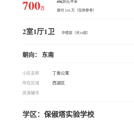
700
69625
元/平米
万
首付 210 万（仅供参考）
2室1厅1卫
中楼层（共16层）
朝向： 东南
小区名称
丁香公寓
所在区域
西湖区
房源编号
学区：
保俶塔实验学校