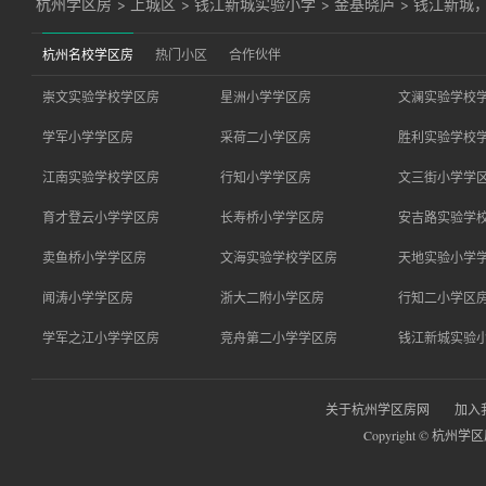
杭州学区房
>
上城区
>
钱江新城实验小学
>
金基晓庐
>
钱江新城
杭州名校学区房
热门小区
合作伙伴
崇文实验学校学区房
星洲小学学区房
文澜实验学校
学军小学学区房
采荷二小学区房
胜利实验学校
江南实验学校学区房
行知小学学区房
文三街小学学
育才登云小学学区房
长寿桥小学学区房
安吉路实验学
卖鱼桥小学学区房
文海实验学校学区房
天地实验小学
闻涛小学学区房
浙大二附小学区房
行知二小学区
学军之江小学学区房
竞舟第二小学学区房
钱江新城实验
关于杭州学区房网
加入
Copyright © 杭州