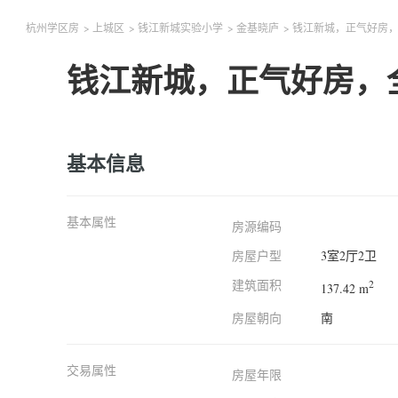
杭州学区房
>
上城区
>
钱江新城实验小学
>
金基晓庐
>
钱江新城，正气好房
钱江新城，正气好房，
基本信息
基本属性
房源编码
房屋户型
3室2厅2卫
建筑面积
2
137.42 m
房屋朝向
南
交易属性
房屋年限