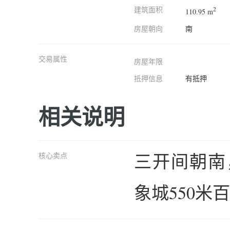
建筑面积
2
110.95 m
房屋朝向
南
交易属性
房屋年限
抵押信息
有抵押
相关说明
三开间朝南
核心卖点
象城550米