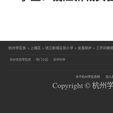
杭州学区房
>
上城区
>
钱江新城实验小学
>
金基晓庐
>
三开间朝
杭州名校学区房
热门小区
合作伙伴
关于杭州学区房网
加入
Copyright © 