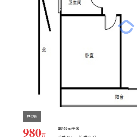
户型图
980
88329
元/平米
万