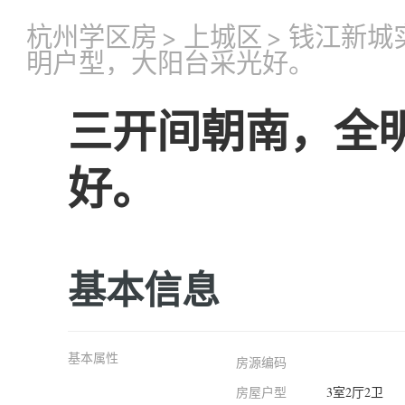
杭州学区房
>
上城区
>
钱江新城
明户型，大阳台采光好。
三开间朝南，全
好。
基本信息
基本属性
房源编码
房屋户型
3室2厅2卫