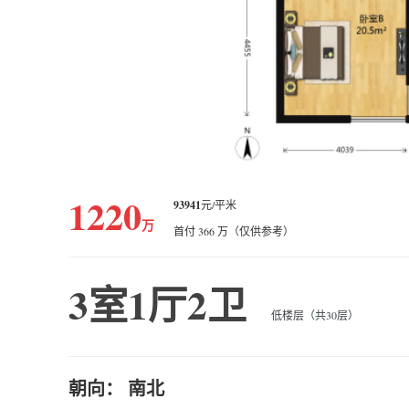
1220
93941
元/平米
万
首付 366 万（仅供参考）
3室1厅2卫
低楼层（共30层）
朝向： 南北