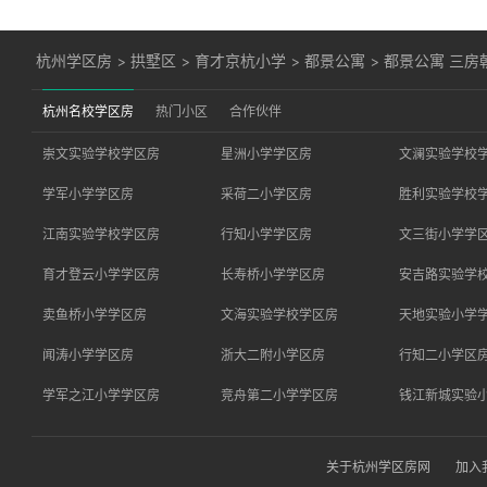
杭州学区房
>
拱墅区
>
育才京杭小学
>
都景公寓
>
都景公寓 三房
杭州名校学区房
热门小区
合作伙伴
崇文实验学校学区房
星洲小学学区房
文澜实验学校
学军小学学区房
采荷二小学区房
胜利实验学校
江南实验学校学区房
行知小学学区房
文三街小学学
育才登云小学学区房
长寿桥小学学区房
安吉路实验学
卖鱼桥小学学区房
文海实验学校学区房
天地实验小学
闻涛小学学区房
浙大二附小学区房
行知二小学区
学军之江小学学区房
竞舟第二小学学区房
钱江新城实验
关于杭州学区房网
加入