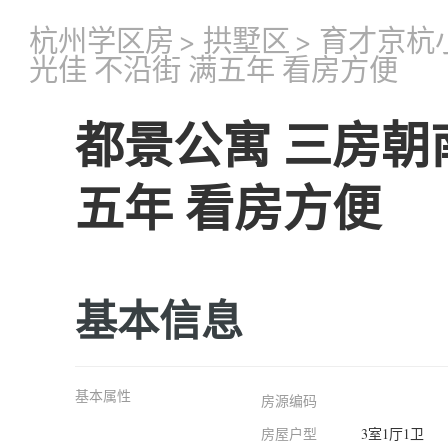
杭州学区房
>
拱墅区
>
育才京杭
光佳 不沿街 满五年 看房方便
都景公寓 三房朝南
五年 看房方便
基本信息
基本属性
房源编码
房屋户型
3室1厅1卫