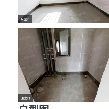
卧室C
卫生间