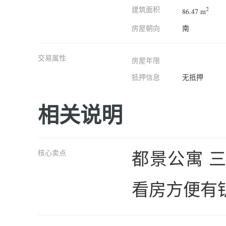
建筑面积
2
86.47 m
房屋朝向
南
交易属性
房屋年限
抵押信息
无抵押
相关说明
都景公寓 三
核心卖点
看房方便有