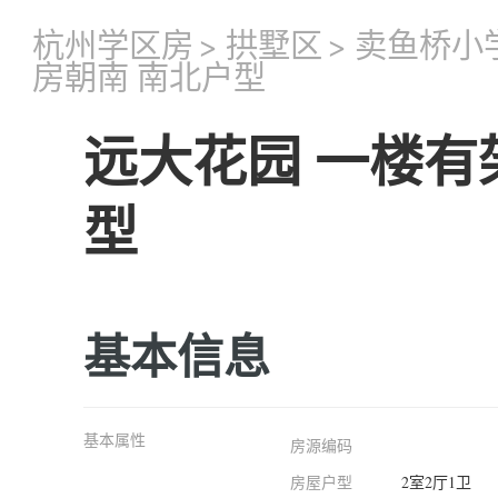
杭州学区房
>
拱墅区
>
卖鱼桥小
房朝南 南北户型
远大花园 一楼有
型
基本信息
基本属性
房源编码
房屋户型
2室2厅1卫