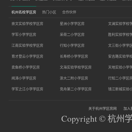
杭州名校学区房
热门小区
合作伙伴
崇文实验学校学区房
星洲小学学区房
文澜实验学校
学军小学学区房
采荷二小学区房
胜利实验学校
江南实验学校学区房
行知小学学区房
文三街小学学
育才登云小学学区房
长寿桥小学学区房
安吉路实验学
卖鱼桥小学学区房
文海实验学校学区房
天地实验小学
闻涛小学学区房
浙大二附小学区房
行知二小学区
学军之江小学学区房
竞舟第二小学学区房
钱江新城实验
关于杭州学区房网
加入
Copyright © 