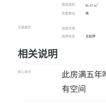
建筑面积
2
86.42 m
房屋朝向
南
交易属性
房屋年限
抵押信息
无抵押
相关说明
此房满五年唯
核心卖点
有空间