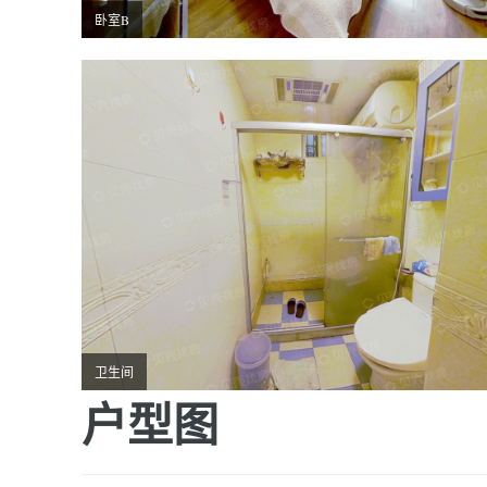
卧室B
卫生间
户型图