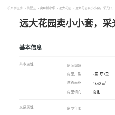
杭州学区房
>
拱墅区
>
卖鱼桥小学
>
远大花园
>
远大花园卖小小套，采光好
远大花园卖小小套，采
基本信息
基本属性
房源编码
房屋户型
2室1厅1卫
建筑面积
2
48.63 m
房屋朝向
南北
交易属性
房屋年限