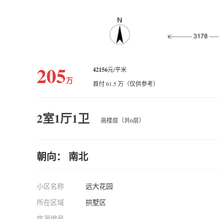
205
42156
元/平米
万
首付 61.5 万（仅供参考）
2室1厅1卫
高楼层（共6层）
朝向： 南北
小区名称
远大花园
所在区域
拱墅区
房源编号