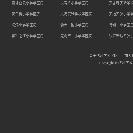
育才登云小学学区房
长寿桥小学学区房
安吉路实验学
卖鱼桥小学学区房
文海实验学校学区房
天地实验小学
闻涛小学学区房
浙大二附小学区房
行知二小学区
学军之江小学学区房
竞舟第二小学学区房
钱江新城实验
关于杭州学区房网
加入
Copyright © 杭州