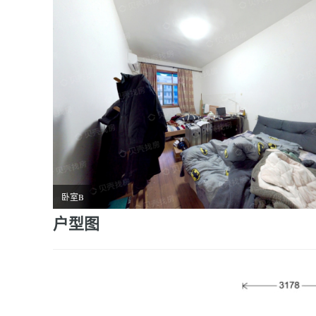
卧室B
户型图