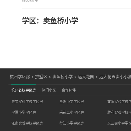
学区：
卖鱼桥小学
杭州学区房
>
拱墅区
>
卖鱼桥小学
>
远大花园
>
远大花园卖小小
杭州名校学区房
热门小区
合作伙伴
崇文实验学校学区房
星洲小学学区房
文澜实验学校
学军小学学区房
采荷二小学区房
胜利实验学校
江南实验学校学区房
行知小学学区房
文三街小学学