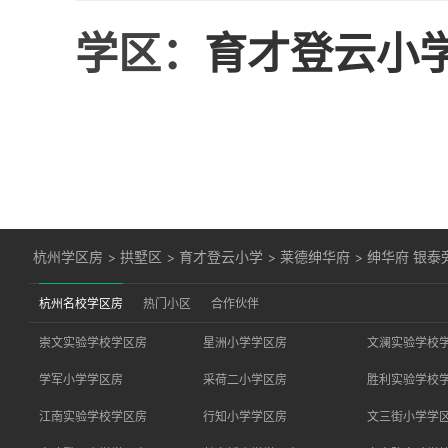
学区：
育才登云小
杭州学区房
>
拱墅区
>
育才登云小学
>
莱德绅华府
>
绅华府 银泰
杭州名校学区房
热门小区
合作伙伴
崇文实验学校学区房
星洲小学学区房
文澜实验学校
学军小学学区房
采荷二小学区房
胜利实验学校
江南实验学校学区房
行知小学学区房
文三街小学学