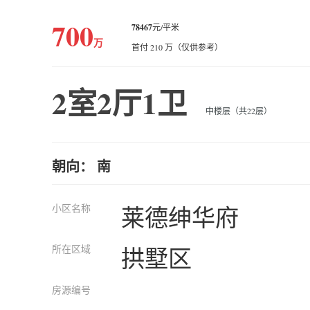
700
78467
元/平米
万
首付 210 万（仅供参考）
2室2厅1卫
中楼层（共22层）
朝向： 南
小区名称
莱德绅华府
所在区域
拱墅区
房源编号