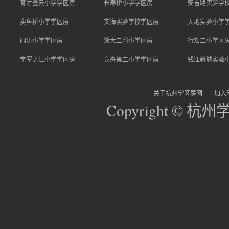
育才登云小学学区房
长寿桥小学学区房
安吉路实验学
卖鱼桥小学学区房
文海实验学校学区房
天地实验小学
闻涛小学学区房
浙大二附小学区房
行知二小学区
学军之江小学学区房
竞舟第二小学学区房
钱江新城实验
关于杭州学区房网
加入
Copyright © 