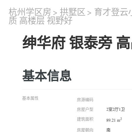
杭州学区房
>
拱墅区
>
育才登云
质 高楼层 视野好
绅华府 银泰旁 高
基本信息
基本属性
房源编码
房屋户型
2室2厅1卫
建筑面积
2
89.21 m
房屋朝向
南