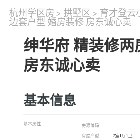
杭州学区房
>
拱墅区
>
育才登云
边套户型 婚房装修 房东诚心卖
绅华府 精装修两
房东诚心卖
基本信息
基本属性
房源编码
房屋户型
2室1厅1卫