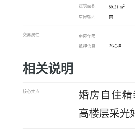
建筑面积
2
89.21 m
房屋朝向
南
交易属性
房屋年限
抵押信息
有抵押
相关说明
婚房自住精
核心卖点
高楼层采光