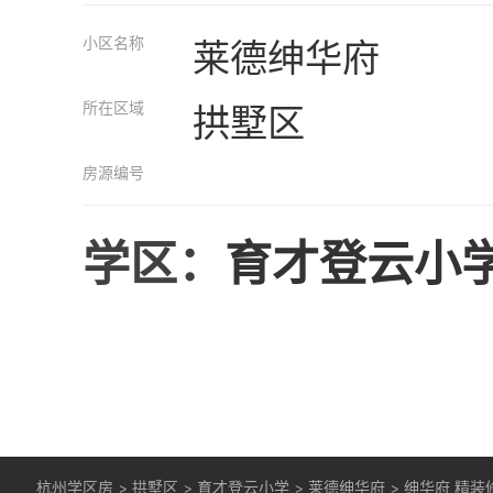
小区名称
莱德绅华府
所在区域
拱墅区
房源编号
学区：
育才登云小
杭州学区房
>
拱墅区
>
育才登云小学
>
莱德绅华府
>
绅华府 精装