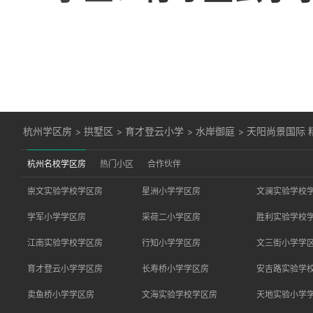
杭州学区房
>
拱墅区
>
育才登云小学
>
水岸御庭
>
天阳尚景国际 
杭州名校学区房
热门小区
合作伙伴
崇文实验学校学区房
星洲小学学区房
文澜实验学校
学军小学学区房
采荷二小学区房
胜利实验学校
江南实验学校学区房
行知小学学区房
文三街小学学
育才登云小学学区房
长寿桥小学学区房
安吉路实验学
卖鱼桥小学学区房
文海实验学校学区房
天地实验小学