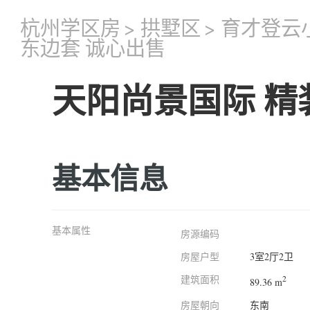
杭州学区房
>
拱墅区
>
育才登云
东边套 诚心出售
天阳尚景国际 精
基本信息
基本属性
房源编码
房屋户型
3室2厅2卫
建筑面积
2
89.36 m
房屋朝向
东南