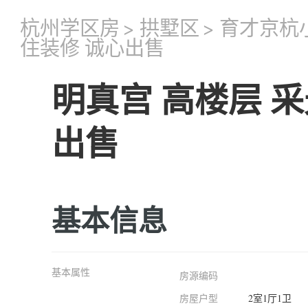
杭州学区房
>
拱墅区
>
育才京杭
住装修 诚心出售
明真宫 高楼层 采
出售
基本信息
基本属性
房源编码
房屋户型
2室1厅1卫