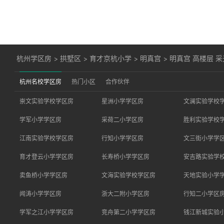
杭州学区房
>
拱墅区
>
育才京杭小学
>
明真宫
>
明真宫 高楼层 
杭州名校学区房
热门小区
合作伙伴
崇文实验学校学区房
星洲小学学区房
文澜实验学校
学军小学学区房
采荷二小学区房
胜利实验学校
江南实验学校学区房
行知小学学区房
文三街小学学
育才登云小学学区房
长寿桥小学学区房
安吉路实验学
卖鱼桥小学学区房
文海实验学校学区房
天地实验小学
闻涛小学学区房
浙大二附小学区房
行知二小学区
学军之江小学学区房
竞舟第二小学学区房
钱江新城实验