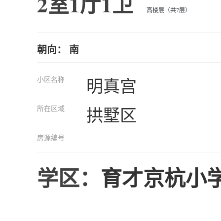
2室1厅1卫
高楼层（共7层）
朝向： 南
小区名称
明真宫
所在区域
拱墅区
房源编号
学区：
育才京杭小