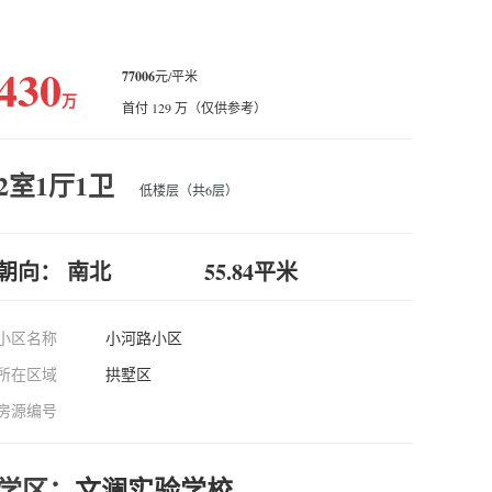
430
77006
元/平米
万
首付 129 万（仅供参考）
2室1厅1卫
低楼层（共6层）
朝向： 南北
55.84平米
小区名称
小河路小区
所在区域
拱墅区
房源编号
学区：
文澜实验学校