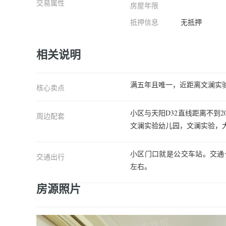
交易属性
房屋年限
客厅
抵押信息
无抵押
相关说明
满五年且唯一，近距离文澜实
核心卖点
小区与天阳D32直线距离不到2
周边配套
文澜实验幼儿园，文澜实验，
小区门口就是公交车站。交通
交通出行
左右。
房源照片
卧室A