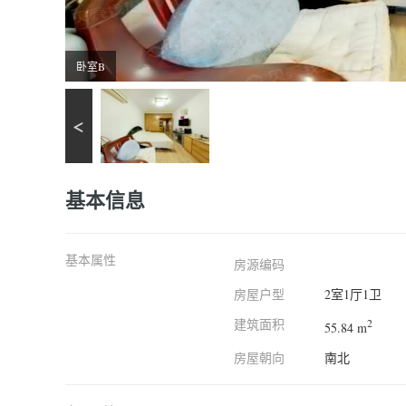
卧室B
基本信息
基本属性
房源编码
房屋户型
2室1厅1卫
建筑面积
2
55.84 m
房屋朝向
南北