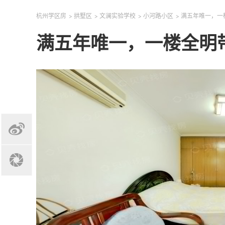
杭州学区房
>
拱墅区
>
文澜实验学校
>
小河路小区
>
满五年唯一，一
满五年唯一，一楼全明