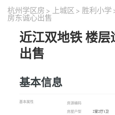
杭州学区房
>
上城区
>
胜利小学
房东诚心出售
近江双地铁 楼层
出售
基本信息
基本属性
房源编码
房屋户型
2室2厅1卫