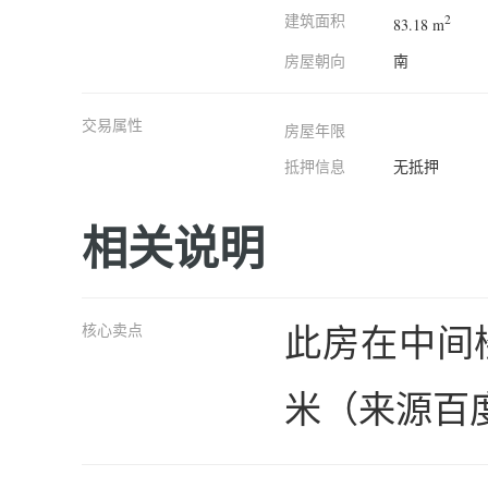
建筑面积
2
83.18 m
房屋朝向
南
交易属性
房屋年限
抵押信息
无抵押
相关说明
此房在中间楼
核心卖点
米（来源百