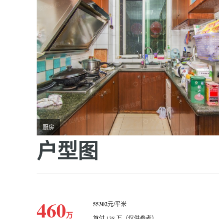
厨房
户型图
460
55302
元/平米
万
首付 138 万（仅供参考）