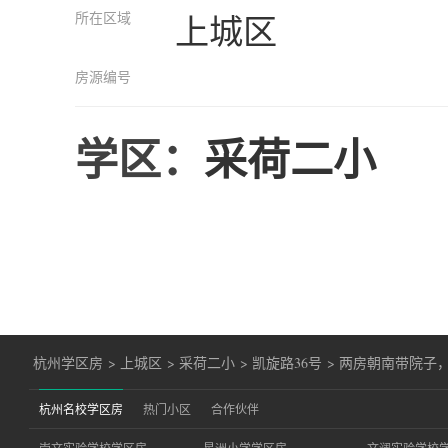
所在区域
上城区
房源编号
学区：
采荷二小
杭州学区房
>
上城区
>
采荷二小
>
凯旋路36号
>
两房朝南带院子
杭州名校学区房
热门小区
合作伙伴
崇文实验学校学区房
星洲小学学区房
文澜实验学校