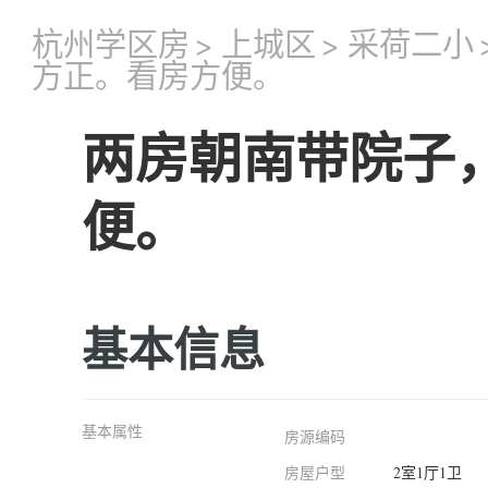
杭州学区房
>
上城区
>
采荷二小
方正。看房方便。
两房朝南带院子
便。
基本信息
基本属性
房源编码
房屋户型
2室1厅1卫