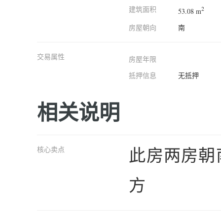
建筑面积
2
53.08 m
房屋朝向
南
交易属性
房屋年限
抵押信息
无抵押
相关说明
此房两房朝
核心卖点
方