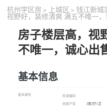
杭州学区房
>
上城区
>
钱江新城
视野好，装修清爽 满五不唯一，
房子楼层高，视
不唯一，诚心出
基本信息
基本属性
房源编码
房屋户型
2室2厅1卫