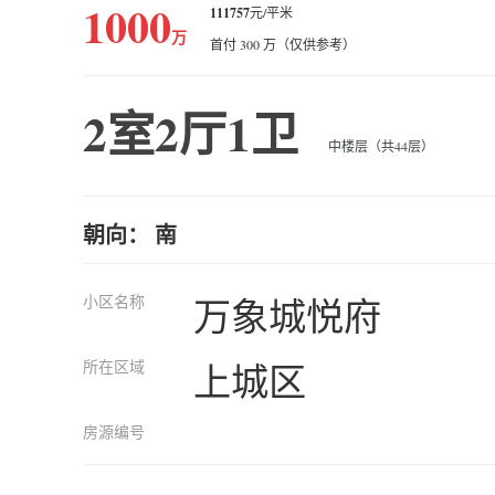
1000
111757
元/平米
万
首付 300 万（仅供参考）
2室2厅1卫
中楼层（共44层）
朝向： 南
小区名称
万象城悦府
所在区域
上城区
房源编号