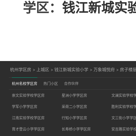
学区：
钱江新城实
杭州学区房
>
上城区
>
钱江新城实验小学
>
万象城悦府
>
房子楼
杭州名校学区房
热门小区
合作伙伴
崇文实验学校学区房
星洲小学学区房
文澜实验学校
学军小学学区房
采荷二小学区房
胜利实验学校
江南实验学校学区房
行知小学学区房
文三街小学学
育才登云小学学区房
长寿桥小学学区房
安吉路实验学