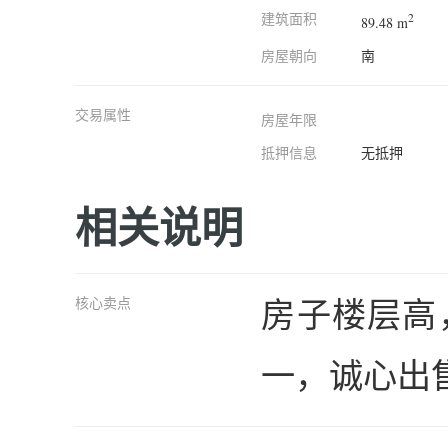
建筑面积
2
89.48 m
房屋朝向
南
交易属性
房屋年限
抵押信息
无抵押
相关说明
房子楼层高
核心卖点
一，诚心出