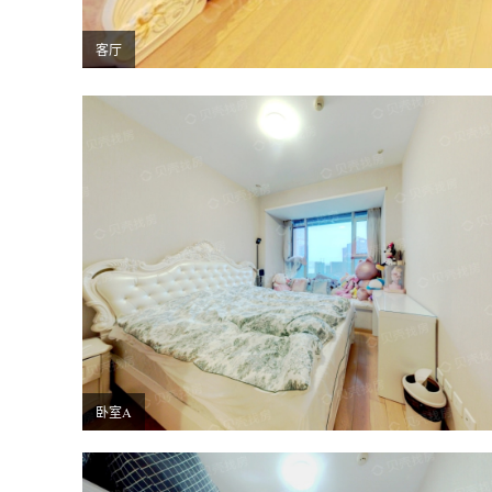
客厅
卧室A