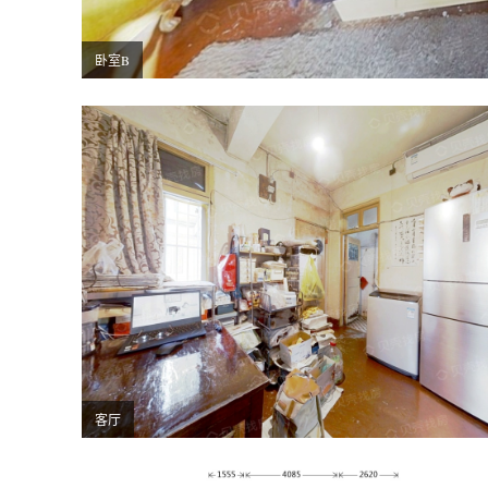
卧室B
客厅