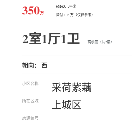
350
66263
元/平米
万
首付 105 万（仅供参考）
2室1厅1卫
高楼层（共7层）
朝向： 西
小区名称
采荷紫藕
所在区域
上城区
房源编号