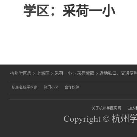
学区：
采荷一小
杭州学区房
>
上城区
>
采荷一小
>
采荷紫藕
>
近地铁口，交通便
杭州名校学区房
热门小区
合作伙伴
关于杭州学区房网
加入
Copyright © 