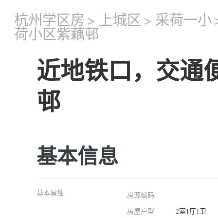
杭州学区房
>
上城区
>
采荷一小
荷小区紫藕邨
近地铁口，交通
邨
基本信息
基本属性
房源编码
房屋户型
2室1厅1卫