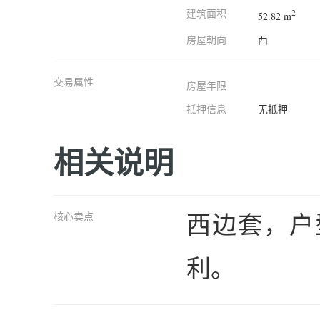
建筑面积
2
52.82 m
房屋朝向
西
交易属性
房屋年限
抵押信息
无抵押
相关说明
西边套，户
核心卖点
利。