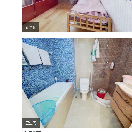
卧室B
卫生间