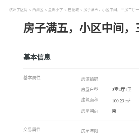
杭州学区房
>
西湖区
>
星洲小学
>
桂花城
>
房子满五，小区中间，三房二厅
房子满五，小区中间，
基本信息
基本属性
房源编码
房屋户型
3室2厅1卫
建筑面积
2
100.23 m
房屋朝向
南
交易属性
房屋年限