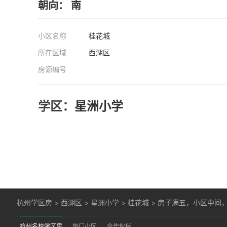
朝向： 南
小区名称
桂花城
所在区域
西湖区
房源编号
学区：
星洲小学
杭州学区房
>
西湖区
>
星洲小学
>
桂花城
>
房子满五，小区中间
杭州名校学区房
热门小区
合作伙伴