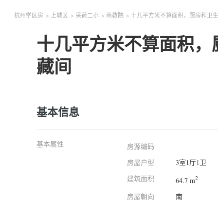
杭州学区房
>
上城区
>
采荷二小
>
商教院
>
十几平方米不算面积，厨房和卫
十几平方米不算面积，
藏间
基本信息
基本属性
房源编码
房屋户型
3室1厅1卫
建筑面积
2
64.7 m
房屋朝向
南