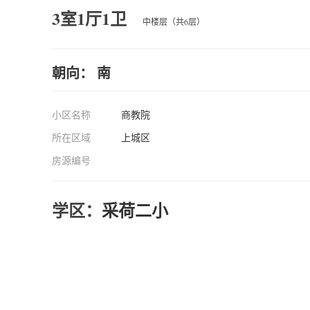
3室1厅1卫
中楼层（共6层）
朝向： 南
小区名称
商教院
所在区域
上城区
房源编号
学区：
采荷二小