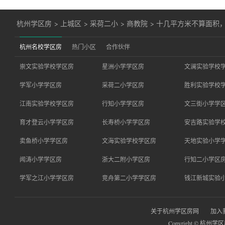
杭州学区房
>
上城区
>
采荷二小
>
商教院
>
十几平方米不算面积
杭州名校学区房
热门小区
合作伙伴
崇文实验学校学区房
星洲小学学区房
文澜实验学校
学军小学学区房
采荷二小学区房
胜利实验学校
江南实验学校学区房
行知小学学区房
文三街小学学
育才登云小学学区房
长寿桥小学学区房
安吉路实验学
卖鱼桥小学学区房
文海实验学校学区房
天地实验小学
闻涛小学学区房
浙大二附小学区房
行知二小学区
学军之江小学学区房
竞舟第二小学学区房
钱江新城实验
关于杭州学区房网
加入
Copyright © 杭州