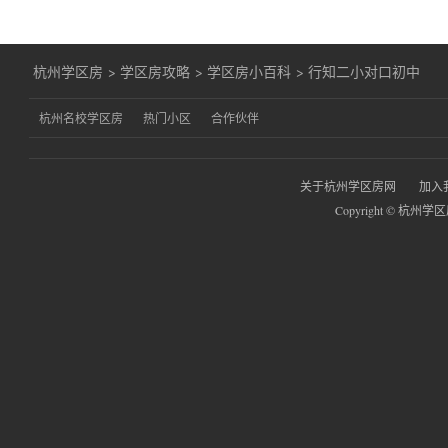
杭州学区房
>
学区房攻略
>
学区房小百科
>
行知二小对口初中
杭州名校学区房
热门小区
合作伙伴
关于杭州学区房网
加入
Copyright © 杭州