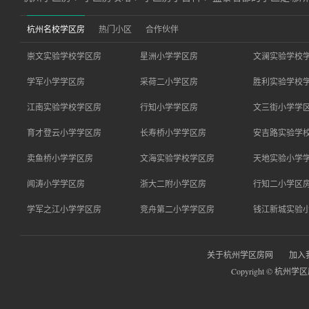
杭州名校学区房
热门小区
合作伙伴
崇文实验学校学区房
星洲小学学区房
文澜实验学校
学军小学学区房
采荷二小学区房
胜利实验学校
江南实验学校学区房
行知小学学区房
文三街小学学
育才登云小学学区房
长寿桥小学学区房
安吉路实验学
卖鱼桥小学学区房
文海实验学校学区房
天地实验小学
闻涛小学学区房
浙大二附小学区房
行知二小学区
学军之江小学学区房
竞舟第二小学学区房
钱江新城实验
关于杭州学区房网
加入
Copyright © 杭州