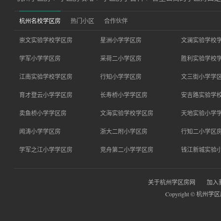
杭州名校学区房
热门小区
合作伙伴
崇文实验学校学区房
星洲小学学区房
文澜实验学校
学军小学学区房
采荷二小学区房
胜利实验学校
江南实验学校学区房
行知小学学区房
文三街小学学
育才登云小学学区房
长寿桥小学学区房
安吉路实验学
卖鱼桥小学学区房
文海实验学校学区房
天地实验小学
闻涛小学学区房
浙大二附小学区房
行知二小学区
学军之江小学学区房
竞舟第二小学学区房
钱江新城实验
关于杭州学区房网
加入
Copyright © 杭州