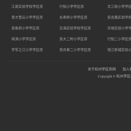
江南实验学校学区房
行知小学学区房
文三街小学学
育才登云小学学区房
长寿桥小学学区房
安吉路实验学
卖鱼桥小学学区房
文海实验学校学区房
天地实验小学
闻涛小学学区房
浙大二附小学区房
行知二小学区
学军之江小学学区房
竞舟第二小学学区房
钱江新城实验
关于杭州学区房网
加入
Copyright © 杭州