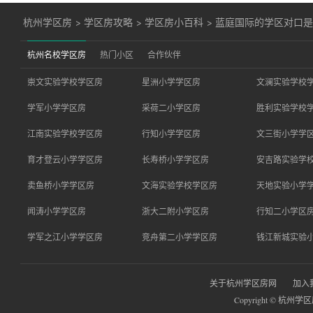
杭州学区房
>
学区房攻略
>
学区房小百科
>
蓝庭国际的学区对口
杭州名校学区房
热门小区
合作伙伴
崇文实验学校学区房
星洲小学学区房
文澜实验学校
学军小学学区房
采荷二小学区房
胜利实验学校
江南实验学校学区房
行知小学学区房
文三街小学学
育才登云小学学区房
长寿桥小学学区房
安吉路实验学
卖鱼桥小学学区房
文海实验学校学区房
天地实验小学
闻涛小学学区房
浙大二附小学区房
行知二小学区
学军之江小学学区房
竞舟第二小学学区房
钱江新城实验
关于杭州学区房网
加入
Copyright © 杭州