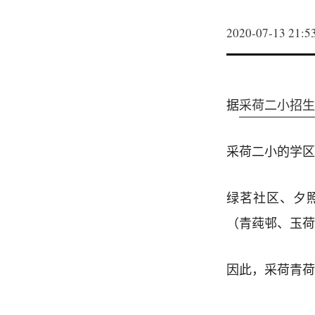
2020-07-13 21:5
据
采荷二小招生
采荷二小的学区
绿茗社区、夕
（青莼邨、玉荷
因此，采荷青荷