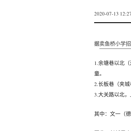
2020-07-13 12:2
据
卖鱼桥小学招
1.余塘巷以北
童。
2.长板巷（夹
3.大关路以北
其中：文一（德