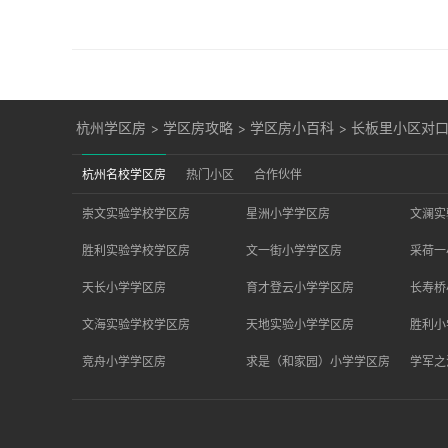
杭州学区房
>
学区房攻略
>
学区房小百科
>
长板里小区对
杭州名校学区房
热门小区
合作伙伴
崇文实验学校学区房
星洲小学学区房
文澜实
胜利实验学校学区房
文一街小学学区房
采荷一
天长小学学区房
育才登云小学学区房
长寿桥
文海实验学校学区房
天地实验小学学区房
胜利小
竞舟小学学区房
求是（和家园）小学学区房
学军之