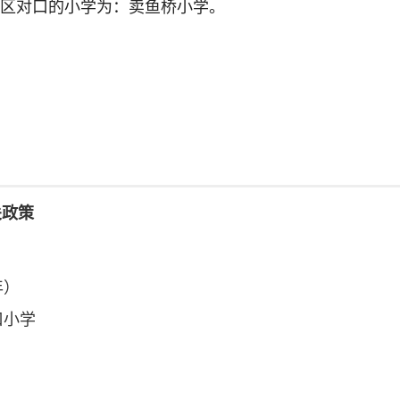
区对口的小学为：卖鱼桥小学。
关政策
年）
口小学