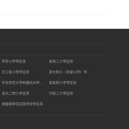
学军小学学区房
采荷二小学区房
文三街小学学区房
浙大附小（求是小学）学区房
华东师范大学附属杭州学校学区房
卖鱼桥小学学区房
浙大二附小学区房
行知二小学区房
保俶塔申花实验学校学区房