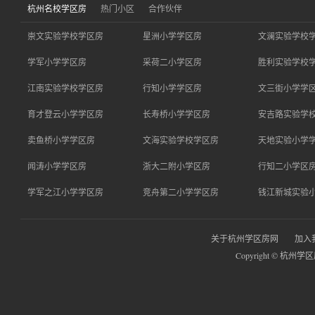
杭州名校学区房
热门小区
合作伙伴
崇文实验学校学区房
星洲小学学区房
文澜实验学校
学军小学学区房
采荷二小学区房
胜利实验学校
江南实验学校学区房
行知小学学区房
文三街小学学
育才登云小学学区房
长寿桥小学学区房
安吉路实验学
卖鱼桥小学学区房
文海实验学校学区房
天地实验小学
闻涛小学学区房
浙大二附小学区房
行知二小学区
学军之江小学学区房
竞舟第二小学学区房
钱江新城实验
关于杭州学区房网
加入
Copyright © 杭州