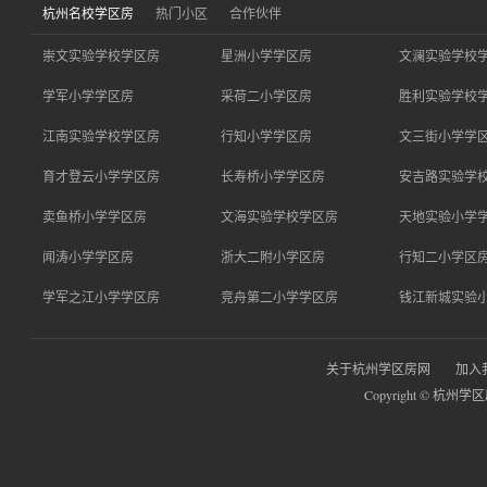
杭州名校学区房
热门小区
合作伙伴
崇文实验学校学区房
星洲小学学区房
文澜实验学校
学军小学学区房
采荷二小学区房
胜利实验学校
江南实验学校学区房
行知小学学区房
文三街小学学
育才登云小学学区房
长寿桥小学学区房
安吉路实验学
卖鱼桥小学学区房
文海实验学校学区房
天地实验小学
闻涛小学学区房
浙大二附小学区房
行知二小学区
学军之江小学学区房
竞舟第二小学学区房
钱江新城实验
关于杭州学区房网
加入
Copyright © 杭州