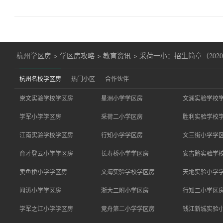
杭州学区房
>
学区房攻略
>
教育资讯
>
采荷一小：招生简章（202
杭州名校学区房
热门小区
合作伙伴
崇文实验学校学区房
星洲小学学区房
文澜实验学校
学军小学学区房
采荷二小学区房
胜利实验学校
江南实验学校学区房
行知小学学区房
文三街小学学
育才登云小学学区房
长寿桥小学学区房
安吉路实验学
卖鱼桥小学学区房
文海实验学校学区房
天地实验小学
闻涛小学学区房
浙大二附小学区房
行知二小学区
学军之江小学学区房
竞舟第二小学学区房
钱江新城实验