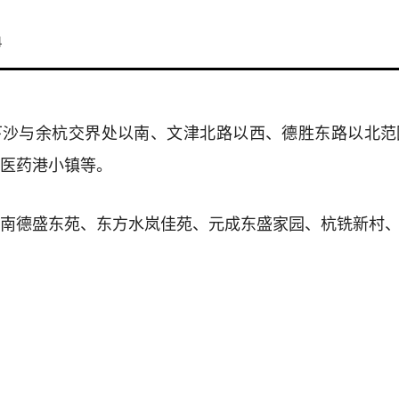
4
下沙与余杭交界处以南、文津北路以西、德胜东路以北范
医药港小镇等。
南德盛东苑、东方水岚佳苑、元成东盛家园、杭铣新村