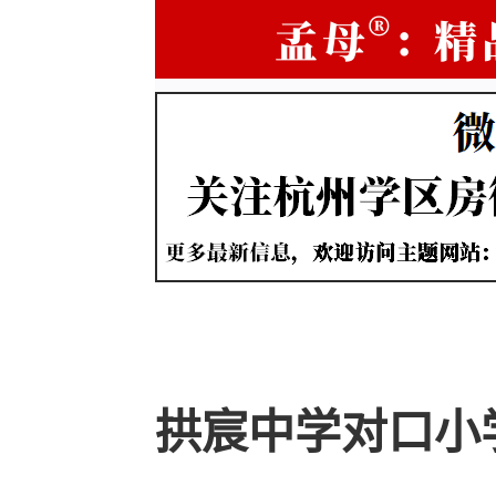
拱宸中学对口小