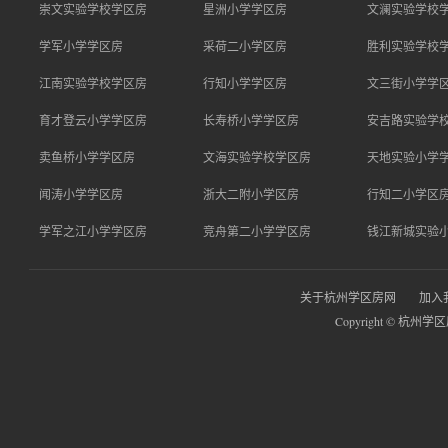
崇文实验学校学区房
星洲小学学区房
文澜实验学校
学军小学学区房
采荷二小学区房
胜利实验学校
江南实验学校学区房
行知小学学区房
文三街小学学
育才登云小学学区房
长寿桥小学学区房
安吉路实验学
卖鱼桥小学学区房
文海实验学校学区房
天地实验小学
闻涛小学学区房
浙大二附小学区房
行知二小学区
学军之江小学学区房
竞舟第二小学学区房
钱江新城实验
关于杭州学区房网
加入
Copyright © 杭州