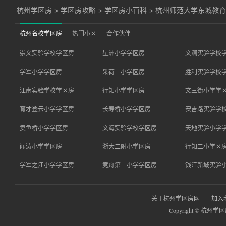
杭州学区房
>
学区房攻略
>
学区房小百科
>
杭州师范大学东城教
杭州名校学区房
热门小区
合作伙伴
崇文实验学校学区房
星洲小学学区房
文澜实验学校
学军小学学区房
采荷二小学区房
胜利实验学校
江南实验学校学区房
行知小学学区房
文三街小学学
育才登云小学学区房
长寿桥小学学区房
安吉路实验学
卖鱼桥小学学区房
文海实验学校学区房
天地实验小学
闻涛小学学区房
浙大二附小学区房
行知二小学区
学军之江小学学区房
竞舟第二小学学区房
钱江新城实验
关于杭州学区房网
加入
Copyright © 杭州