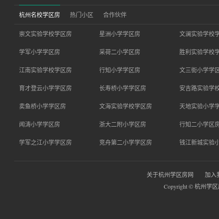
杭州名校学区房
热门小区
合作伙伴
崇文实验学校学区房
星洲小学学区房
文澜实验学校
学军小学学区房
采荷二小学区房
胜利实验学校
江南实验学校学区房
行知小学学区房
文三街小学学
育才登云小学学区房
长寿桥小学学区房
安吉路实验学
卖鱼桥小学学区房
文海实验学校学区房
天地实验小学
闻涛小学学区房
浙大二附小学区房
行知二小学区
学军之江小学学区房
竞舟第二小学学区房
钱江新城实验
关于杭州学区房网
加入
Copyright © 杭州