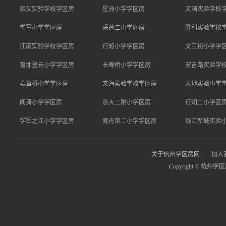
崇文实验学校学区房
星洲小学学区房
文澜实验学校
学军小学学区房
采荷二小学区房
胜利实验学校
江南实验学校学区房
行知小学学区房
文三街小学学
育才登云小学学区房
长寿桥小学学区房
安吉路实验学
卖鱼桥小学学区房
文海实验学校学区房
天地实验小学
闻涛小学学区房
浙大二附小学区房
行知二小学区
学军之江小学学区房
竞舟第二小学学区房
钱江新城实验
关于杭州学区房网
加入
Copyright © 杭州