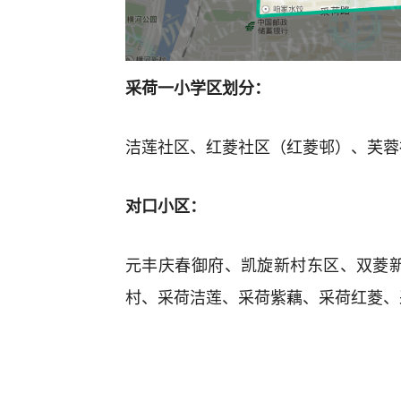
采荷一小学区划分：
洁莲社区、红菱社区（红菱邨）、芙蓉
对口小区：
元丰庆春御府、凯旋新村东区、双菱
村、采荷洁莲、采荷紫藕、采荷红菱、