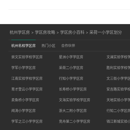
杭州学区房
>
学区房攻略
>
学区房小百科
>
采荷一小学区划分
杭州名校学区房
热门小区
合作伙伴
崇文实验学校学区房
星洲小学学区房
文澜实验学校
学军小学学区房
采荷二小学区房
胜利实验学校
江南实验学校学区房
行知小学学区房
文三街小学学
育才登云小学学区房
长寿桥小学学区房
安吉路实验学
卖鱼桥小学学区房
文海实验学校学区房
天地实验小学
闻涛小学学区房
浙大二附小学区房
行知二小学区
学军之江小学学区房
竞舟第二小学学区房
钱江新城实验