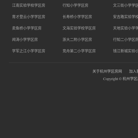
江南实验学校学区房
行知小学学区房
文三街小学学
育才登云小学学区房
长寿桥小学学区房
安吉路实验学
卖鱼桥小学学区房
文海实验学校学区房
天地实验小学
闻涛小学学区房
浙大二附小学区房
行知二小学区
学军之江小学学区房
竞舟第二小学学区房
钱江新城实验
关于杭州学区房网
加入
Copyright © 杭州