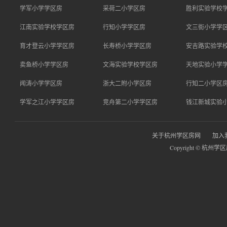
学军小学学区房
采荷二小学区房
胜利实验学校
江南实验学校学区房
行知小学学区房
文三街小学学
育才登云小学学区房
长寿桥小学学区房
安吉路实验学
卖鱼桥小学学区房
文海实验学校学区房
天地实验小学
闻涛小学学区房
浙大二附小学区房
行知二小学区
学军之江小学学区房
竞舟第二小学学区房
钱江新城实验
关于杭州学区房网
加入
Copyright © 杭州