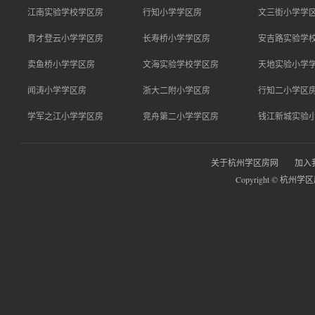
江南实验学校学区房
行知小学学区房
文三街小学学
育才登云小学学区房
长寿桥小学学区房
安吉路实验学
卖鱼桥小学学区房
文海实验学校学区房
天地实验小学
闻涛小学学区房
浙大二附小学区房
行知二小学区
学军之江小学学区房
竞舟第二小学学区房
钱江新城实验
关于杭州学区房网
加入
Copyright © 杭州