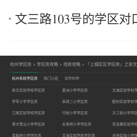
文三路103号的学区
杭州学区房
>
学区房攻略
>
找房攻略
>
「上城区区学区房」之崇文小
杭州名校学区房
热门小区
合作伙伴
崇文实验学校学区房
星洲小学学区房
文澜实验学校
学军小学学区房
采荷二小学区房
胜利实验学校
江南实验学校学区房
行知小学学区房
文三街小学学
育才登云小学学区房
长寿桥小学学区房
安吉路实验学
卖鱼桥小学学区房
文海实验学校学区房
天地实验小学